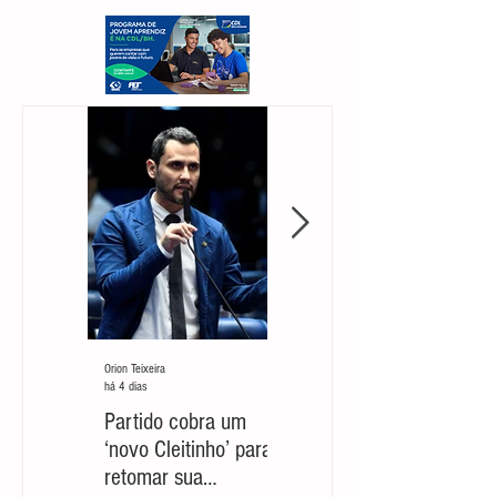
Orion Teixeira
Orion Teixeira
há 4 dias
30 de jul.
Partido cobra um
Marcelo Aro: jogada
‘novo Cleitinho’ para
com risco de suicídio
retomar sua
político