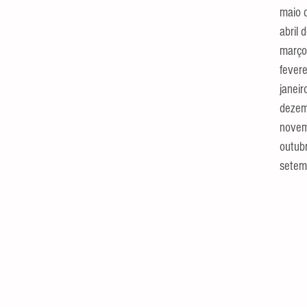
maio 
abril
março
fever
janei
dezem
novem
outub
setem