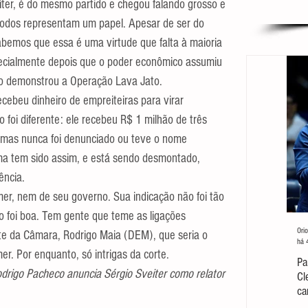
ter, é do mesmo partido e chegou falando grosso e 
todos representam um papel. Apesar de ser do 
bemos que essa é uma virtude que falta à maioria 
pecialmente depois que o poder econômico assumiu 
omo demonstrou a Operação Lava Jato.
cebeu dinheiro de empreiteiras para virar 
foi diferente: ele recebeu R$ 1 milhão de três 
 mas nunca foi denunciado ou teve o nome 
ma tem sido assim, e está sendo desmontado, 
ência.
r, nem de seu governo. Sua indicação não foi tão 
 foi boa. Tem gente que teme as ligações 
Orio
te da Câmara, Rodrigo Maia (DEM), que seria o 
há 
er. Por enquanto, só intrigas da corte.
Pa
odrigo Pacheco anuncia Sérgio Sveiter como relator 
Cl
ca