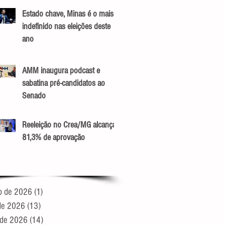
Estado chave, Minas é o mais
indefinido nas eleições deste
ano
AMM inaugura podcast e
sabatina pré-candidatos ao
Senado
Reeleição no Crea/MG alcança
81,3% de aprovação
ARQUIVO
o de 2026
(1)
1 post
 de 2026
(13)
13 posts
 de 2026
(14)
14 posts