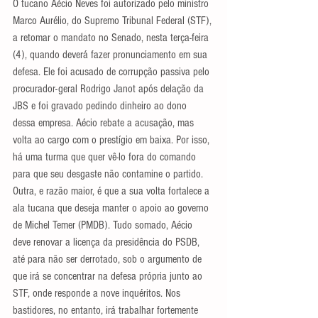
O tucano Aécio Neves foi autorizado pelo ministro 
Marco Aurélio, do Supremo Tribunal Federal (STF), 
a retomar o mandato no Senado, nesta terça-feira 
(4), quando deverá fazer pronunciamento em sua 
defesa. Ele foi acusado de corrupção passiva pelo 
procurador-geral Rodrigo Janot após delação da 
JBS e foi gravado pedindo dinheiro ao dono 
dessa empresa. Aécio rebate a acusação, mas 
volta ao cargo com o prestígio em baixa. Por isso, 
há uma turma que quer vê-lo fora do comando 
para que seu desgaste não contamine o partido.
Outra, e razão maior, é que a sua volta fortalece a 
ala tucana que deseja manter o apoio ao governo 
de Michel Temer (PMDB). Tudo somado, Aécio 
deve renovar a licença da presidência do PSDB, 
até para não ser derrotado, sob o argumento de 
que irá se concentrar na defesa própria junto ao 
STF, onde responde a nove inquéritos. Nos 
bastidores, no entanto, irá trabalhar fortemente 