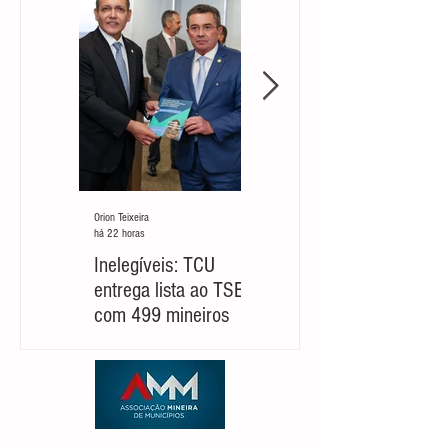
Orion Teixeira
Orion Teixeira
há 22 horas
há 5 dias
Inelegíveis: TCU
Partido cobra um
entrega lista ao TSE
‘novo Cleitinho’ para
com 499 mineiros
retomar sua
candidatura