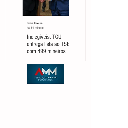
Orion Teixeira
Orion Teixeira
há 44 minutos
há 4 dias
Inelegíveis: TCU
Partido cobra um
entrega lista ao TSE
‘novo Cleitinho’ para
com 499 mineiros
retomar sua
candidatura