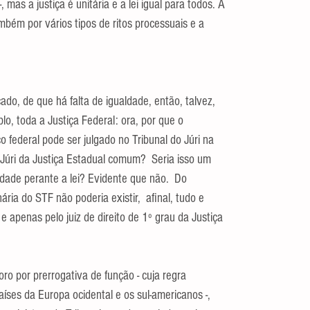
 mas a justiça é unitária e a lei igual para todos. A 
mbém por vários tipos de ritos processuais e a 
do, de que há falta de igualdade, então, talvez, 
lo, toda a Justiça Federal: ora, por que o 
o federal pode ser julgado no Tribunal do Júri na 
o Júri da Justiça Estadual comum?  Seria isso um 
aldade perante a lei? Evidente que não.  Do 
ária do STF não poderia existir,  afinal, tudo e 
 apenas pelo juiz de direito de 1º grau da Justiça 
oro por prerrogativa de função - cuja regra 
íses da Europa ocidental e os sul-americanos -,  