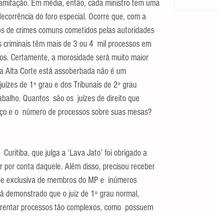
amitação. Em média, então, cada ministro tem uma 
ecorrência do foro especial. Ocorre que, com a 
sos de crimes comuns cometidos pelas autoridades 
as criminais têm mais de 3 ou 4  mil processos em 
s. Certamente, a morosidade será muito maior 
a Alta Corte está assoberbada não é um 
juízes de 1º grau e dos Tribunais de 2º grau 
alho. Quantos  são os  juízes de direito que  
iço e o  número de processos sobre suas mesas?  
 Curitiba, que julga a ‘Lava Jato’ foi obrigado a 
ar por conta daquele. Além disso, precisou receber 
ipe exclusiva de membros do MP e  inúmeros 
stá demonstrado que o juiz de 1º grau normal, 
frentar processos tão complexos, como  possuem 