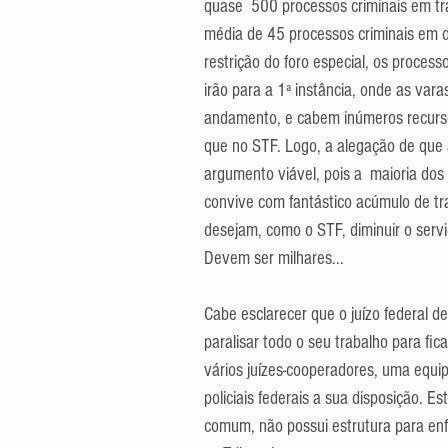
quase  500 processos criminais em tr
média de 45 processos criminais em d
restrição do foro especial, os proces
irão para a 1ª instância, onde as var
andamento, e cabem inúmeros recurso
que no STF. Logo, a alegação de que 
argumento viável, pois a  maioria dos 
convive com fantástico acúmulo de trab
desejam, como o STF, diminuir o serv
Devem ser milhares...   
Cabe esclarecer que o juízo federal de 
paralisar todo o seu trabalho para fic
vários juízes-cooperadores, uma equ
policiais federais a sua disposição. E
comum, não possui estrutura para en