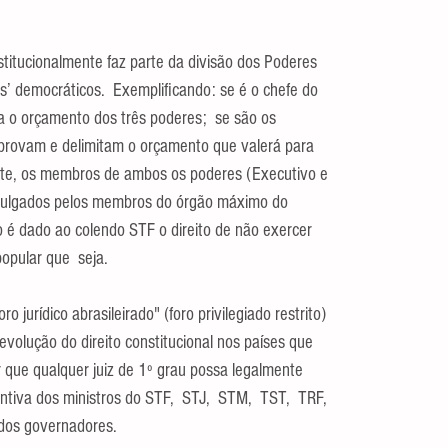
stitucionalmente faz parte da divisão dos Poderes 
os’ democráticos.  Exemplificando: se é o chefe do 
a o orçamento dos três poderes;  se são os 
provam e delimitam o orçamento que valerá para 
nte, os membros de ambos os poderes (Executivo e 
e julgados pelos membros do órgão máximo do 
ão é dado ao colendo STF o direito de não exercer 
popular que  seja.
o jurídico abrasileirado" (foro privilegiado restrito) 
 evolução do direito constitucional nos países que 
r que qualquer juiz de 1º grau possa legalmente 
ntiva dos ministros do STF,  STJ,  STM,  TST,  TRF, 
dos governadores.