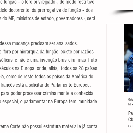
e função – o foro privilegiado -, de modo restritivo, 
lo decorrente  da prerrogativa de função – dos 
do MP, ministros de estado, governadores -, será 
 dessa mudança precisam ser analisados. 
 'foro por hierarquia da função' existe por razões 
losóficas, e não é uma invenção brasileira, mas  fruto 
séculos na Europa, onde, aliás,  todos os 28 países 
pla, como de resto todos os países da América do 
o francês está a solicitar do Parlamento Europeu, 
 para poder processar criminalmente a conhecida 
Orio
 especial, o parlamentar na Europa tem imunidade 
há 
Pa
Cl
ca
a Corte não possui estrutura material e já conta 