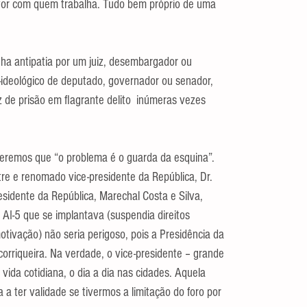
otor com quem trabalha. Tudo bem próprio de uma 
enha antipatia por um juiz, desembargador ou 
co-ideológico de deputado, governador ou senador, 
 de prisão em flagrante delito  inúmeras vezes 
 veremos que “o problema é o guarda da esquina”. 
stre e renomado vice-presidente da República, Dr. 
sidente da República, Marechal Costa e Silva, 
AI-5 que se implantava (suspendia direitos 
tivação) não seria perigoso, pois a Presidência da 
 corriqueira. Na verdade, o vice-presidente – grande 
 vida cotidiana, o dia a dia nas cidades. Aquela 
a a ter validade se tivermos a limitação do foro por 