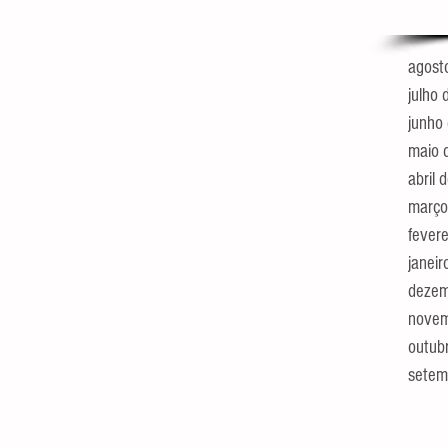
agost
julho
junho
maio 
abril
março
fever
janei
dezem
novem
outub
setem