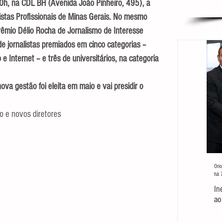
0h, na CDL BH (Avenida João Pinheiro, 495), a 
listas Profissionais de Minas Gerais. No mesmo 
rêmio Délio Rocha de Jornalismo de Interesse 
e jornalistas premiados em cinco categorias – 
e Internet – e três de universitários, na categoria 
va gestão foi eleita em maio e vai presidir o 
 e novos diretores
Orio
há 
In
ao