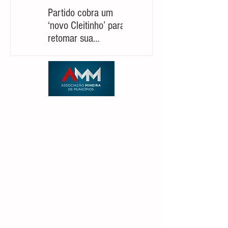
Partido cobra um
Marcelo Aro: jogada
‘novo Cleitinho’ para
com risco de suicídio
retomar sua
político
candidatura